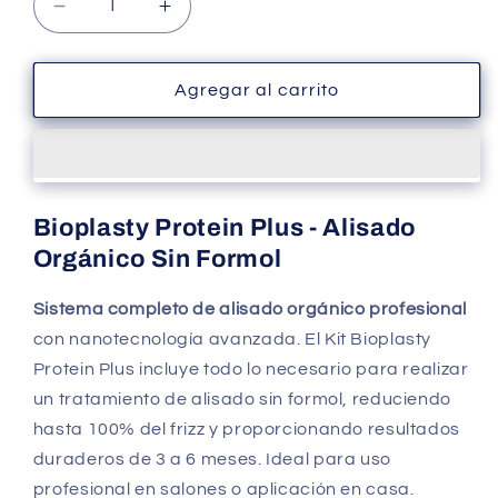
Reducir
Aumentar
cantidad
cantidad
para
para
Alisados
Alisados
Agregar al carrito
organico
organico
Bioplasty
Bioplasty
Protein
Protein
Plus
Plus
-
-
Bioplasty Protein Plus - Alisado
kit
kit
Orgánico Sin Formol
profesional
profesional
Sistema completo de alisado orgánico profesional
con nanotecnología avanzada. El Kit Bioplasty
Protein Plus incluye todo lo necesario para realizar
un tratamiento de alisado sin formol, reduciendo
hasta 100% del frizz y proporcionando resultados
duraderos de 3 a 6 meses. Ideal para uso
profesional en salones o aplicación en casa.