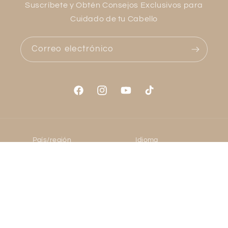
Suscríbete y Obtén Consejos Exclusivos para
Cuidado de tu Cabello
Correo electrónico
Facebook
Instagram
YouTube
TikTok
País/región
Idioma
Colombia | COP $
Español
Formas
© 2026,
PatauaBrazilColombiaOficial
Tecnología de Shopify
de
Política de reembolso
Política de privacidad
pago
Términos del servicio
Política de envío