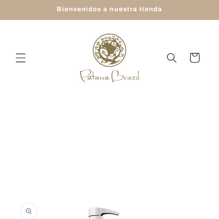
Ir
Bienvenidos a nuestra tienda
directamente
al contenido
Carrito
Ir
directamente
a la
información
del producto