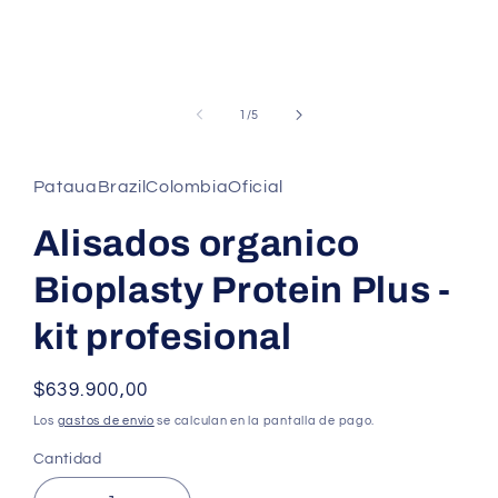
ventana
modal
de
1
/
5
PatauaBrazilColombiaOficial
Alisados organico
Bioplasty Protein Plus -
kit profesional
Precio
$639.900,00
habitual
Los
gastos de envío
se calculan en la pantalla de pago.
Cantidad