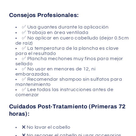
Consejos Profesionales:
✅
Usa guantes durante la aplicación
✅
Trabaja en área ventilada
✅
No aplicar en cuero cabelludo (dejar 0.5cm
de raíz)
✅
La temperatura de la plancha es clave
para el resultado
✅
Plancha mechones muy finos para mejor
sellado
✅
No usar en menores de 12, ni
embarazadas.
✅
Recomendar shampoo sin sulfatos para
mantenimiento
✅ Lee todas las instrucciones antes de
comenzar
Cuidados Post-Tratamiento (Primeras 72
horas):
❌ No lavar el cabello
❌ No recoger el cabello ni usar accesorios